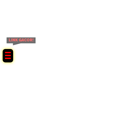
LINK GACOR!