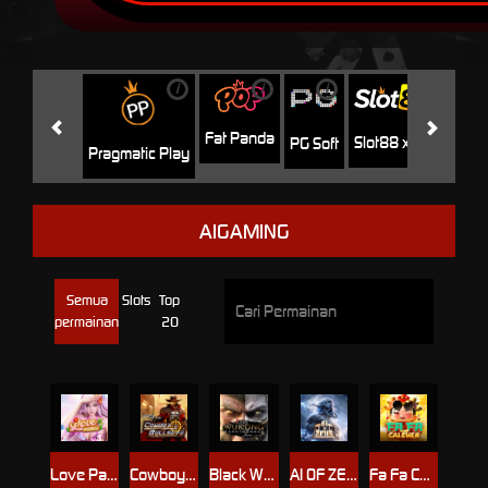
i
i
i
i
i
Facha
Fat Panda
Slot88 x PP
PG Soft
Pragmatic Play
AIGAMING
Semua
Slots
Top
permainan
20
Love Paradise
Cowboy Bullseye
Black WuKong
AI OF ZEUS
Fa Fa Caishen