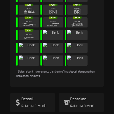
* Selama bank maintenance dan bank offline deposit dan penarikan
tidak dapat diproses
Deposit
Penarikan
Rata-rata 1 Menit
Rata-rata 3 Menit