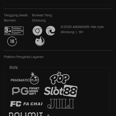
Tanggung Jawab
Browser Yang
Bermain
Didukung
©2026 ANDARA99. Hak cipta
dilindungi | 18+
Platform Penyedia Layanan
Slots