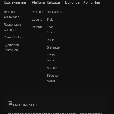
Kebijaksanaan
Platform
Kategori
Dukungan
Komunitas
Tentang
Promosi
Hot Games
ANDARA99
Loyalty
Slots
Responsible
Referral
Live
Gambling
Casino
Pusat Bantuan
Race
Syarat dan
Olahraga
Ketentuan
Crash
Game
Arcade
Sabung
Ayam
TARUHAN SLOT