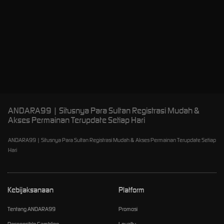
ANDARA99 | Situsnya Para Sultan Registrasi Mudah &
Akses Permainan Terupdate Setiap Hari
ANDARA99 | Situsnya Para Sultan Registrasi Mudah & Akses Permainan Terupdate Setiap
Hari
Kebijaksanaan
Platform
Tentang ANDARA99
Promosi