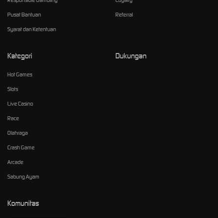
Responsible Gambling
Loyalty
Pusat Bantuan
Referral
Syarat dan Ketentuan
Kategori
Dukungan
Hot Games
Slots
Live Casino
Race
Olahraga
Crash Game
Arcade
Sabung Ayam
Komunitas